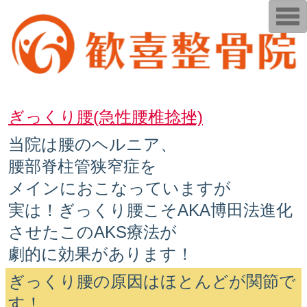
T
o
g
g
l
e
n
a
v
i
ぎっくり腰(急性腰椎捻挫)
g
a
t
当院は腰のヘルニア、
i
o
腰部脊柱管狭窄症を
n
メインにおこなっていますが
実は！ぎっくり腰こそAKA博田法進化
させたこのAKS療法が
劇的に効果があります！
ぎっくり腰の原因はほとんどが関節で
す！