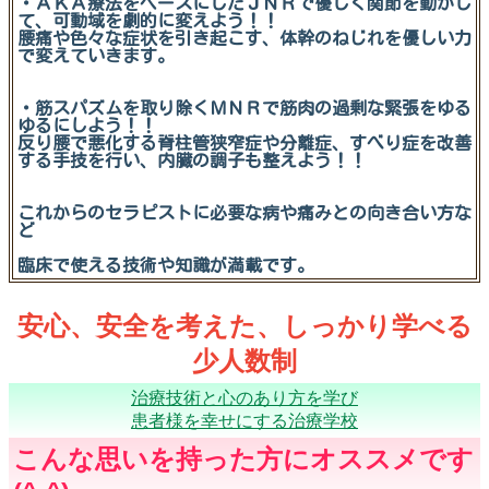
・ＡＫＡ療法をベースにしたＪＮＲで優しく関節を動かし
て、可動域を劇的に変えよう！！
腰痛や色々な症状を引き起こす、体幹のねじれを優しい力
で変えていきます。
・筋スパズムを取り除くＭＮＲで筋肉の過剰な緊張をゆる
ゆるにしよう！！
反り腰で悪化する脊柱管狭窄症や分離症、すべり症を改善
する手技を行い、内臓の調子も整えよう！！
これからのセラピストに必要な病や痛みとの向き合い方な
ど
臨床で使える技術や知識が満載です。
安心、安全を考えた、しっかり学べる
少人数制
治療技術と心のあり方を学び
患者様を幸せにする治療学校
こんな思いを持った方にオススメです