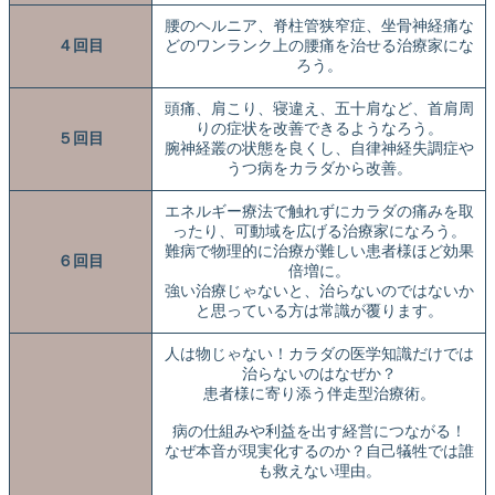
腰のヘルニア、脊柱管狭窄症、坐骨神経痛な
４回目
どのワンランク上の腰痛を治せる治療家にな
ろう。
頭痛、肩こり、寝違え、五十肩など、首肩周
りの症状を改善できるようなろう。
５回目
腕神経叢の状態を良くし、自律神経失調症や
うつ病をカラダから改善。
エネルギー療法で触れずにカラダの痛みを取
ったり、可動域を広げる治療家になろう。
難病で物理的に治療が難しい患者様ほど効果
６回目
倍増に。
強い治療じゃないと、治らないのではないか
と思っている方は常識が覆ります。
人は物じゃない！カラダの医学知識だけでは
治らないのはなぜか？
患者様に寄り添う伴走型治療術。
病の仕組みや利益を出す経営につながる！
なぜ本音が現実化するのか？自己犠牲では誰
も救えない理由。