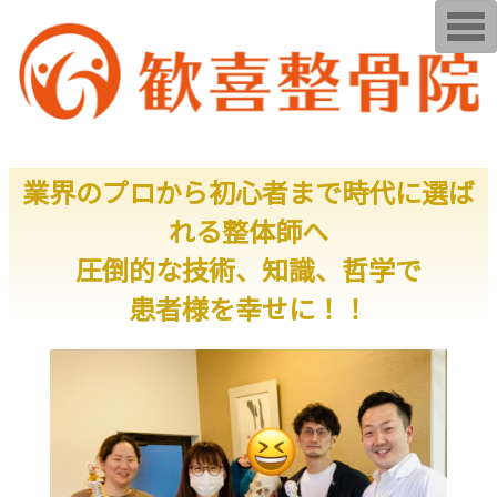
T
o
g
g
l
e
n
a
v
i
業界のプロから初心者まで時代に選ば
g
a
t
れる整体師へ
i
o
圧倒的な技術、知識、哲学で
n
患者様を幸せに！！