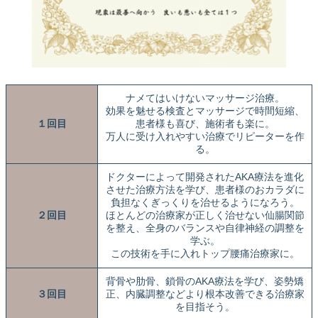
ナメてはいけないマッサージ治療。
効果を魅せる検査とマッサージで時間短縮、
１回目
患者様も喜び、施術者も楽に。
万人に受け入れやすい治療でリピーターを作
る。
ドクターによって開発されたAKA療法を進化
させた治療方法を学び、患者様のおカラダに
負担なくぎっくりを治せるようになろう。
２回目
ほとんどの治療家が正しく治せない仙腸関節
を整え、全身のバランスや自律神経の調整を
学ぶ。
この技術を手に入れトップ腰痛治療家に。
背骨や肋骨、鎖骨のAKA療法を学び、姿勢矯
３回目
正、内臓調整などより根本改善できる治療家
を目指そう。