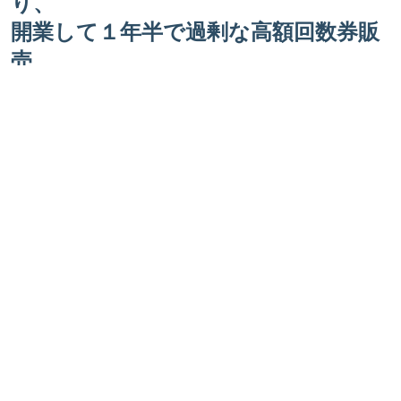
り、
開業して１年半で過剰な高額回数券販
売、
物品販売をすることなく最高月収２０
０万を達成。
患者様を大切にし、信頼していただけ
る治療と経営を日々おこなう。
また、自ら立ち上げた勉強会である歓
喜整体学校にて、今までの治療経験か
ら築き上げた治療プログラムＴＯＴ
(トゥーワンセラピー)を指導する。
現在に至るまでに良い！悪い！、
正しい！間違え！などの二元論的正論
により心が救われず、病を生み続けて