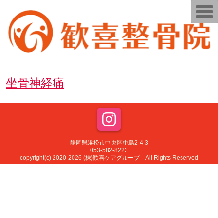
T
o
g
g
l
e
n
a
v
i
坐骨神経痛
g
a
t
i
o
n
静岡県浜松市中央区中島2-4-3
053-582-8223
copyright(c) 2020-2026 (株)歓喜ケアグループ All Rights Reserved