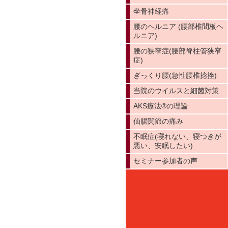
坐骨神経痛
腰のヘルニア (腰部椎間板ヘ
ルニア)
腰の狭窄症(腰部脊柱管狭窄
症)
ぎっくり腰(急性腰椎捻挫)
当院のウイルスと細菌対策
AKS療法®️の理論
仙腸関節の痛み
不眠症(寝れない、寝つきが
悪い、安眠したい)
セミナー参加者の声