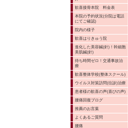
歓喜接骨本院 料金表
本院の予約状況(分院は電話
にてご確認)
院内の様子
歓喜はりきゅう院
進化した美容鍼(針)！幹細胞
美肌鍼(針)
待ち時間ゼロ！交通事故治
療
歓喜整体学校(整体スクール)
ウイルス対策訪問(往診)治療
患者様の歓喜の声(喜びの声)
腰痛回復ブログ
推薦のお言葉
よくあるご質問
腰痛