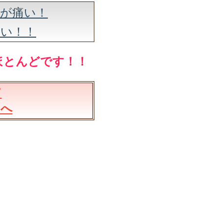
しが痛い！
痛い！！
ほとんどです！！
て
ジへ
！